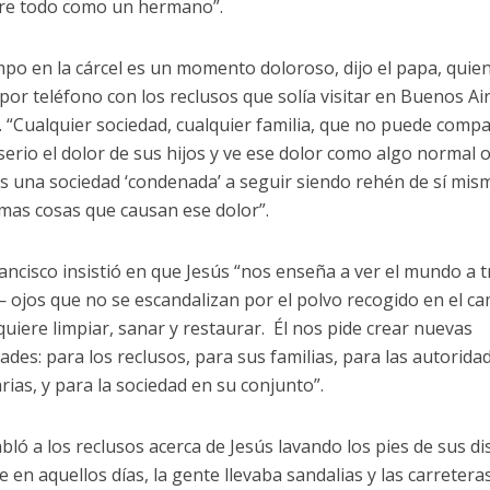
re todo como un hermano”.
mpo en la cárcel es un momento doloroso, dijo el papa, quie
or teléfono con los reclusos que solía visitar en Buenos Air
 “Cualquier sociedad, cualquier familia, que no puede compa
erio el dolor de sus hijos y ve ese dolor como algo normal 
es una sociedad ‘condenada’ a seguir siendo rehén de sí mis
smas cosas que causan ese dolor”.
ancisco insistió en que Jesús “nos enseña a ver el mundo a 
 ojos que no se escandalizan por el polvo recogido en el ca
uiere limpiar, sanar y restaurar. Él nos pide crear nuevas
des: para los reclusos, para sus familias, para las autorida
rias, y para la sociedad en su conjunto”.
bló a los reclusos acerca de Jesús lavando los pies de sus dis
e en aquellos días, la gente llevaba sandalias y las carreter