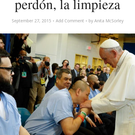
perdón, la limpieza
September 27, 2015
Add Comment
by
Anita McSorley