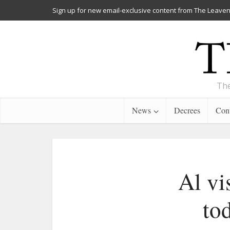
Sign up for new email-exclusive content from The Leaven
The
News
Decrees
Cont
Al vi
to