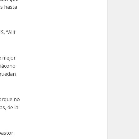
os hasta
, “Allí
e mejor
diácono
 puedan
porque no
s, de la
pastor,