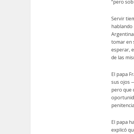
“pero sob
Servir tie
hablando p
Argentina.
tomar en s
esperar, 
de las mi
El papa Fr
sus ojos —
pero que q
oportunida
penitencia
El papa ha
explicó qu