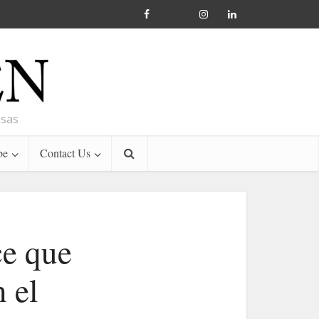
nsas
be
Contact Us
ce que
 el