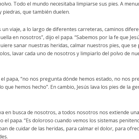
 polvo. Todo el mundo necesitaba limpiarse sus pies. A menu
y piedras, que también duelen.
s un viaje, a lo largo de diferentes carreteras, caminos difer
uella en nosotros”, dijo el papa. “Sabemos por la fe que Jes
quiere sanar nuestras heridas, calmar nuestros pies, que se
solos, lavar cada uno de nosotros y limpiarlo del polvo de nu
jo el papa, “no nos pregunta dónde hemos estado, no nos p
lo que hemos hecho”. En cambio, Jesús lava los pies de la gen
 va en busca de nosotros, a todos nosotros nos extiende u
jo el papa. “Es doloroso cuando vemos los sistemas penitenc
an de cuidar de las heridas, para calmar el dolor, para ofre
des.