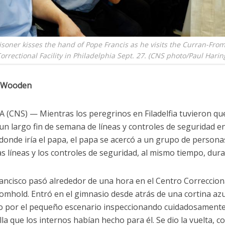
isoner kisses the hand of Pope Francis as he visits the Curran-Fro
orrectional Facility in Philadelphia Sept. 27. (CNS photo/Paul Harin
y Wooden
A (CNS) — Mientras los peregrinos en Filadelfia tuvieron qu
n largo fin de semana de líneas y controles de seguridad en
donde iría el papa, el papa se acercó a un grupo de persona
as líneas y los controles de seguridad, al mismo tiempo, dur
rancisco pasó alrededor de una hora en el Centro Correccion
omhold. Entró en el gimnasio desde atrás de una cortina azu
 por el pequeño escenario inspeccionando cuidadosamente
la que los internos habían hecho para él. Se dio la vuelta, c