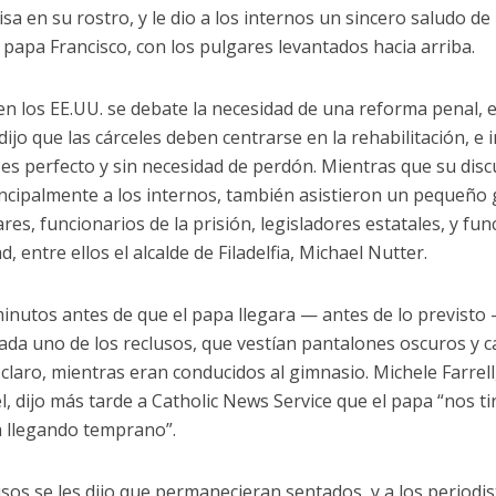
sa en su rostro, y le dio a los internos un sincero saludo d
 papa Francisco, con los pulgares levantados hacia arriba.
en los EE.UU. se debate la necesidad de una reforma penal, 
dijo que las cárceles deben centrarse en la rehabilitación, e i
es perfecto y sin necesidad de perdón. Mientras que su disc
rincipalmente a los internos, también asistieron un pequeño
ares, funcionarios de la prisión, legisladores estatales, y fu
d, entre ellos el alcalde de Filadelfia, Michael Nutter.
inutos antes de que el papa llegara — antes de lo previsto
cada uno de los reclusos, que vestían pantalones oscuros y 
 claro, mientras eran conducidos al gimnasio. Michele Farrell
el, dijo más tarde a Catholic News Service que el papa “nos t
a llegando temprano”.
usos se les dijo que permanecieran sentados, y a los periodis