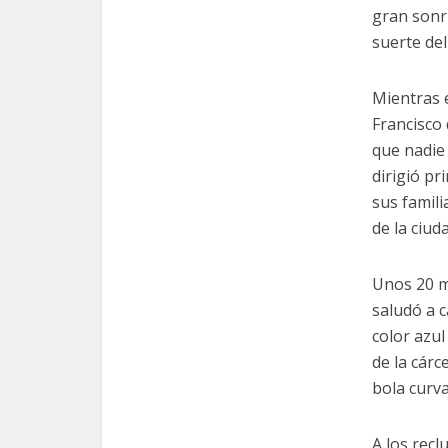
gran sonri
suerte del
Mientras 
Francisco 
que nadie 
dirigió p
sus famili
de la ciuda
Unos 20 m
saludó a 
color azul
de la cárc
bola curv
A los recl