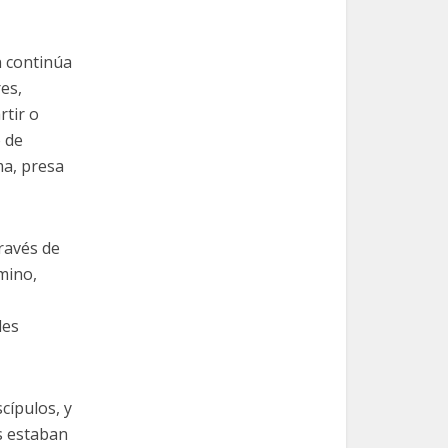
n continúa
es,
rtir o
o de
ma, presa
través de
mino,
des
cípulos, y
as estaban