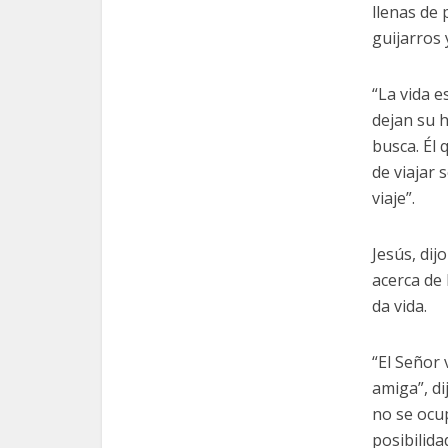
llenas de
guijarros 
“La vida e
dejan su h
busca. Él 
de viajar 
viaje”.
Jesús, di
acerca de 
da vida.
“El Señor
amiga”, di
no se ocup
posibilida