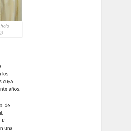
mhold
g)
e
 los
s cuya
ante años.
al de
l,
 la
on una