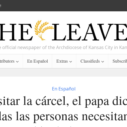
!
 official newspaper of the Archdiocese of Kansas City in Ka
ributors
En Español
Extras
Classifieds
Subscri
En Español
sitar la cárcel, el papa di
das las personas necesitan