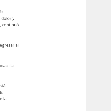
ás
 dolor y
”, continuó
regresar al
na silla
stá
a,
e la