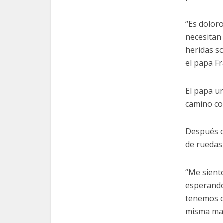
“Es dolor
necesitan 
heridas so
el papa Fr
El papa ur
camino cor
Después de
de ruedas,
“Me siento
esperando 
tenemos qu
misma ma