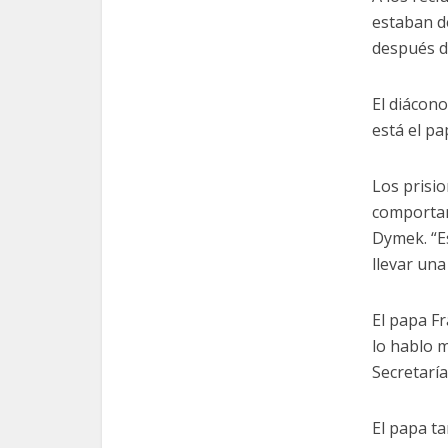
estaban de
después d
El diácono
está el p
Los prisi
comportam
Dymek. “E
llevar una
El papa Fr
lo hablo m
Secretaría
El papa ta