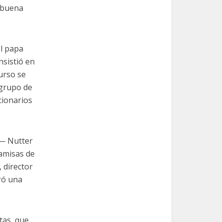
e buena
el papa
nsistió en
urso se
 grupo de
ncionarios
 — Nutter
camisas de
, director
iró una
tas, que