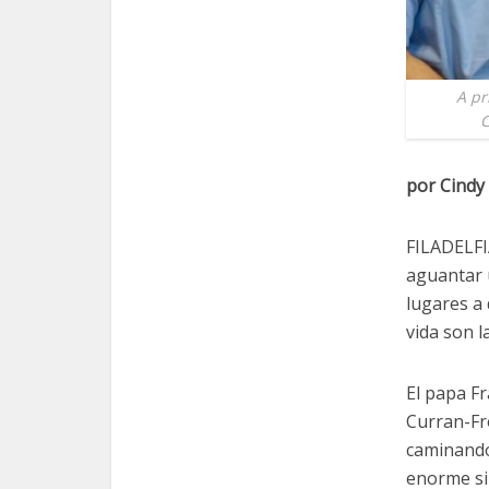
A pr
C
por Cind
FILADELFI
aguantar u
lugares a 
vida son l
El papa F
Curran-Fr
caminando
enorme sil