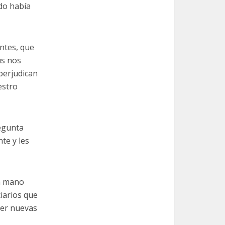
do había
entes, que
ús nos
 perjudican
estro
regunta
te y les
na mano
iarios que
cer nuevas