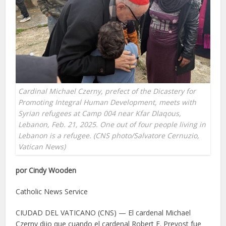
Cardinal Michael Czerny, prefect of the Dicastery for
Promoting Integral Human Development, meets with
Syrian refugees at Camp 004 near Kfar Dlaqous,
Lebanon, Feb. 21, 2025. One out of four people living in
Lebanon is a refugee. (CNS photo/Salvatore Cernuzio,
Vatican News)
por Cindy Wooden
Catholic News Service
CIUDAD DEL VATICANO (CNS) — El cardenal Michael
Czerny dijo que cuando el cardenal Robert F. Prevost fue