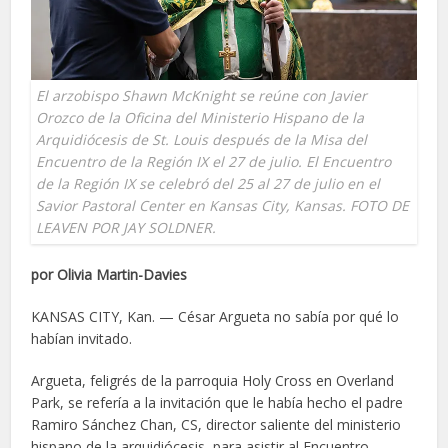
El arzobispo Shawn McKnight se reúne con Javier
Orozco de la Oficina del Ministerio Hispano de la
Arquidiócesis de St. Louis después de la Misa del
Encuentro de la Región IX el 27 de julio. El Encuentro
de la Región IX se celebró del 25 al 27 de julio en el
Savior Pastoral Center en Kansas City, Kansas. FOTO DE
LEAVEN POR JAY SOLDNER.
por Olivia Martin-Davies
KANSAS CITY, Kan. — César Argueta no sabía por qué lo
habían invitado.
Argueta, feligrés de la parroquia Holy Cross en Overland
Park, se refería a la invitación que le había hecho el padre
Ramiro Sánchez Chan, CS, director saliente del ministerio
hispano de la arquidiócesis, para asistir al Encuentro.