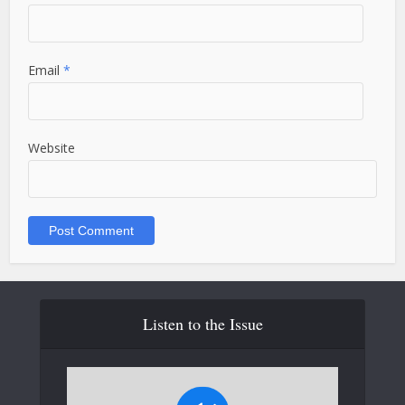
Email
*
Website
Listen to the Issue