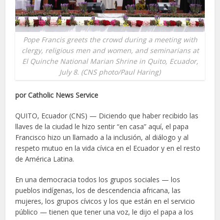
Pope Francis greets the crowd during a meeting with
clergy, religious men and women, and seminarians at
El Quinche National Marian Shrine in Quito, Ecuador,
July 8. (CNS photo/Paul Haring)
por Catholic News Service
QUITO, Ecuador (CNS) — Diciendo que haber recibido las
llaves de la ciudad le hizo sentir “en casa” aquí, el papa
Francisco hizo un llamado a la inclusión, al diálogo y al
respeto mutuo en la vida cívica en el Ecuador y en el resto
de América Latina.
En una democracia todos los grupos sociales — los
pueblos indígenas, los de descendencia africana, las
mujeres, los grupos cívicos y los que están en el servicio
público — tienen que tener una voz, le dijo el papa a los