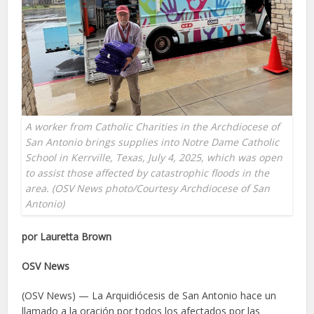
A worker from Catholic Charities in the Archdiocese of
San Antonio brings supplies into Notre Dame Catholic
School in Kerrville, Texas, July 4, 2025, which was open
to assist those affected by catastrophic floods in the
area. (OSV News photo/Courtesy Archdiocese of San
Antonio)
por Lauretta Brown
OSV News
(OSV News) — La Arquidiócesis de San Antonio hace un
llamado a la oración por todos los afectados por las