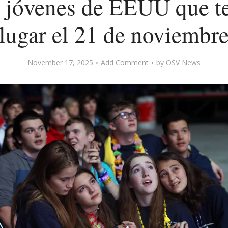
s jóvenes de EEUU que t
lugar el 21 de noviembr
November 17, 2025
Add Comment
by
OSV News