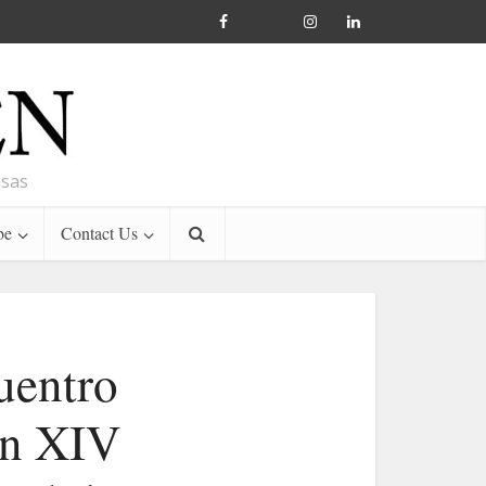
nsas
be
Contact Us
uentro
ón XIV