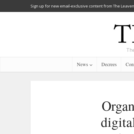
Sign up for new email-exclusive content from The Leaven
The
News
Decrees
Cont
Organ
digit