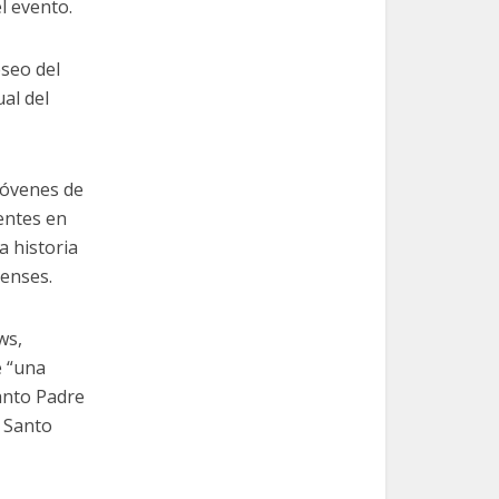
l evento.
eseo del
al del
 jóvenes de
entes en
a historia
denses.
ws,
e “una
Santo Padre
l Santo