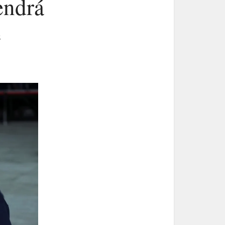
endrá
e