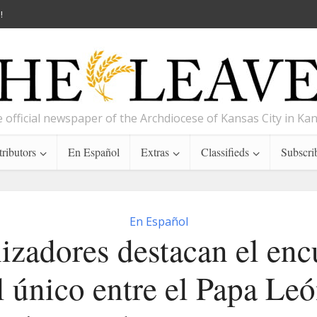
!
 official newspaper of the Archdiocese of Kansas City in Ka
ributors
En Español
Extras
Classifieds
Subscri
En Español
izadores destacan el enc
al único entre el Papa Le