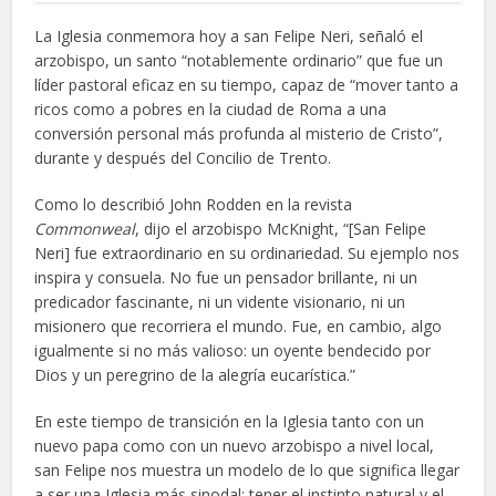
La Iglesia conmemora hoy a san Felipe Neri, señaló el
arzobispo, un santo “notablemente ordinario” que fue un
líder pastoral eficaz en su tiempo, capaz de “mover tanto a
ricos como a pobres en la ciudad de Roma a una
conversión personal más profunda al misterio de Cristo”,
durante y después del Concilio de Trento.
Como lo describió John Rodden en la revista
Commonweal
, dijo el arzobispo McKnight, “[San Felipe
Neri] fue extraordinario en su ordinariedad. Su ejemplo nos
inspira y consuela. No fue un pensador brillante, ni un
predicador fascinante, ni un vidente visionario, ni un
misionero que recorriera el mundo. Fue, en cambio, algo
igualmente si no más valioso: un oyente bendecido por
Dios y un peregrino de la alegría eucarística.”
En este tiempo de transición en la Iglesia tanto con un
nuevo papa como con un nuevo arzobispo a nivel local,
san Felipe nos muestra un modelo de lo que significa llegar
a ser una Iglesia más sinodal: tener el instinto natural y el