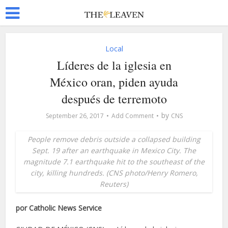
Local
Líderes de la iglesia en
México oran, piden ayuda
después de terremoto
by
September 26, 2017
Add Comment
CNS
People remove debris outside a collapsed building
Sept. 19 after an earthquake in Mexico City. The
magnitude 7.1 earthquake hit to the southeast of the
city, killing hundreds. (CNS photo/Henry Romero,
Reuters)
por Catholic News Service